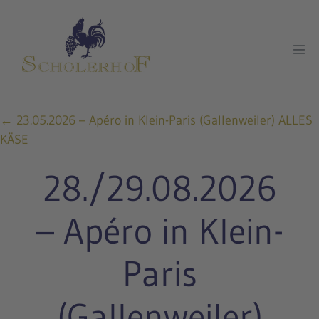
Zum
Inhalt
springen
Men
Scha
Posts
← 23.05.2026 – Apéro in Klein-Paris (Gallenweiler) ALLES
KÄSE
navigation
28./29.08.2026
– Apéro in Klein-
Paris
(Gallenweiler)